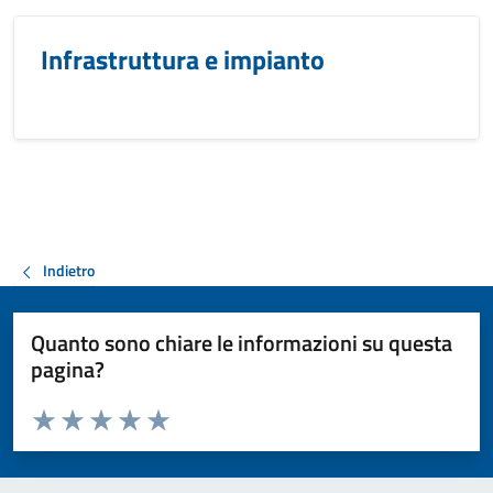
Infrastruttura e impianto
Indietro
Quanto sono chiare le informazioni su questa
pagina?
Valuta da 1 a 5 stelle la pagina
Valuta 1 stelle su 5
Valuta 2 stelle su 5
Valuta 3 stelle su 5
Valuta 4 stelle su 5
Valuta 5 stelle su 5