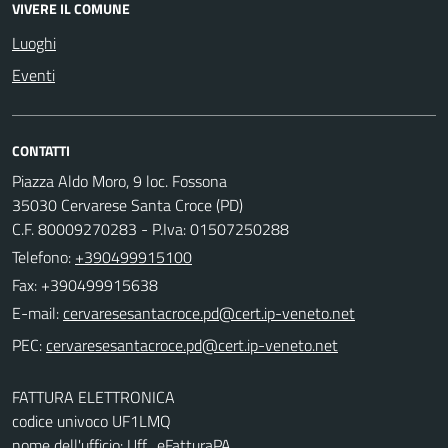
VIVERE IL COMUNE
Luoghi
Eventi
CONTATTI
Piazza Aldo Moro, 9 loc. Fossona
35030 Cervarese Santa Croce (PD)
C.F. 80009270283 - P.Iva: 01507250288
Telefono:
+390499915100
Fax: +390499915638
E-mail:
PEC:
FATTURA ELETTRONICA
codice univoco UF1LMQ
nome dell'ufficio: Uff_eFatturaPA