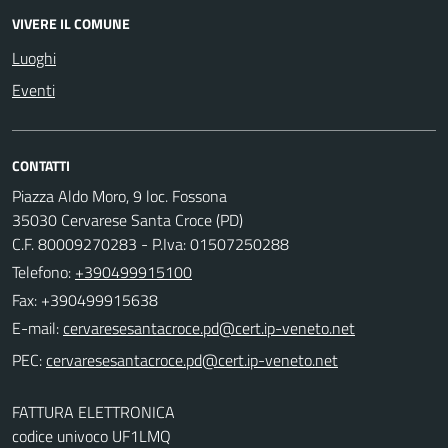
VIVERE IL COMUNE
Luoghi
Eventi
CONTATTI
Piazza Aldo Moro, 9 loc. Fossona
35030 Cervarese Santa Croce (PD)
C.F. 80009270283 - P.Iva: 01507250288
Telefono:
+390499915100
Fax: +390499915638
E-mail:
PEC:
FATTURA ELETTRONICA
codice univoco UF1LMQ