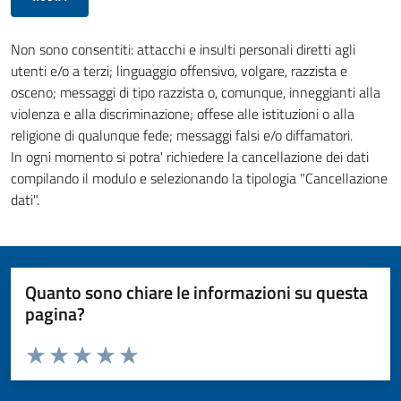
Non sono consentiti: attacchi e insulti personali diretti agli
utenti e/o a terzi; linguaggio offensivo, volgare, razzista e
osceno; messaggi di tipo razzista o, comunque, inneggianti alla
violenza e alla discriminazione; offese alle istituzioni o alla
religione di qualunque fede; messaggi falsi e/o diffamatori.
In ogni momento si potra' richiedere la cancellazione dei dati
compilando il modulo e selezionando la tipologia "Cancellazione
dati".
Quanto sono chiare le informazioni su questa
pagina?
Valuta da 1 a 5 stelle la pagina
Valuta 1 stelle su 5
Valuta 2 stelle su 5
Valuta 3 stelle su 5
Valuta 4 stelle su 5
Valuta 5 stelle su 5