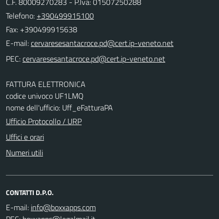
C.F. 80009270283 - P.Iva: 01507250288
Telefono:
+390499915100
Fax: +390499915638
E-mail:
PEC:
FATTURA ELETTRONICA
codice univoco UF1LMQ
nome dell'ufficio: Uff_eFatturaPA
Ufficio Protocollo / URP
Uffici e orari
Numeri utili
CONTATTI D.P.O.
E-mail:
PEC: