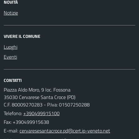
NOVITÀ
Notizie
VIVERE IL COMUNE
Luoghi
Eventi
CONTATTI
Piazza Aldo Moro, 9 loc. Fossona
35030 Cervarese Santa Croce (PD)
C.F. 80009270283 - P.Iva: 01507250288
Telefono:
+390499915100
Fax: +390499915638
E-mail: