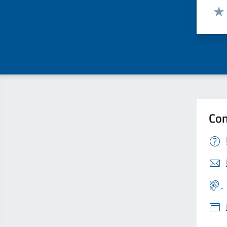
Valut
Valu
Con