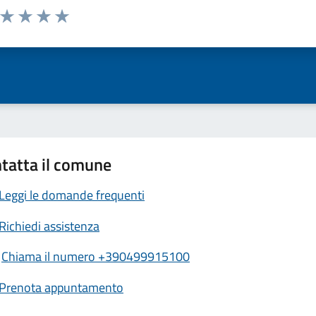
a da 1 a 5 stelle la pagina
ta 1 stelle su 5
Valuta 2 stelle su 5
Valuta 3 stelle su 5
Valuta 4 stelle su 5
Valuta 5 stelle su 5
tatta il comune
Leggi le domande frequenti
Richiedi assistenza
Chiama il numero +390499915100
Prenota appuntamento