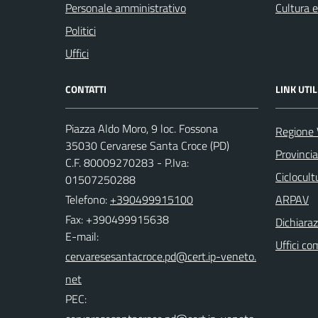
Personale amministrativo
Cultura 
Politici
Uffici
CONTATTI
LINK UTIL
Piazza Aldo Moro, 9 loc. Fossona
Regione 
35030 Cervarese Santa Croce (PD)
Provinci
C.F. 80009270283 - P.Iva:
Ciclocul
01507250288
Telefono:
+390499915100
ARPAV
Fax: +390499915638
Dichiaraz
E-mail:
Uffici co
PEC: