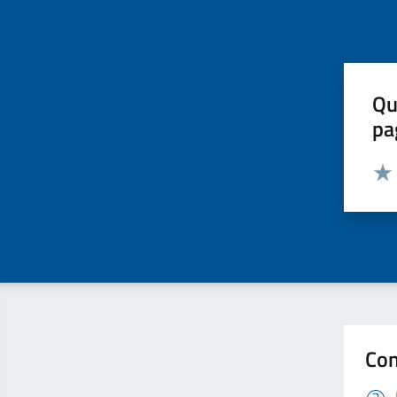
Qu
pa
Valut
Valu
Con