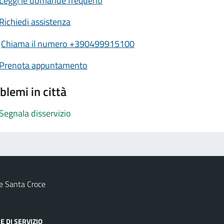
Leggi le domande frequenti
Richiedi assistenza
Chiama il numero +390499915100
Prenota appuntamento
blemi in città
Segnala disservizio
e Santa Croce
E DI SERVIZIO