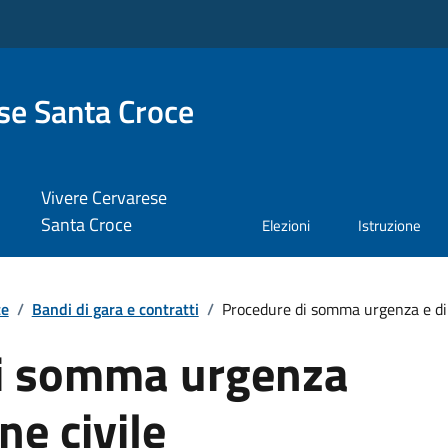
se Santa Croce
Vivere Cervarese
Santa Croce
Elezioni
Istruzione
te
/
Bandi di gara e contratti
/
Procedure di somma urgenza e di 
i somma urgenza
ne civile