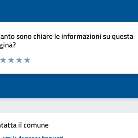
anto sono chiare le informazioni su questa
gina?
a da 1 a 5 stelle la pagina
ta 1 stelle su 5
Valuta 2 stelle su 5
Valuta 3 stelle su 5
Valuta 4 stelle su 5
Valuta 5 stelle su 5
tatta il comune