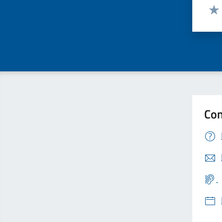
Valut
Valu
Con