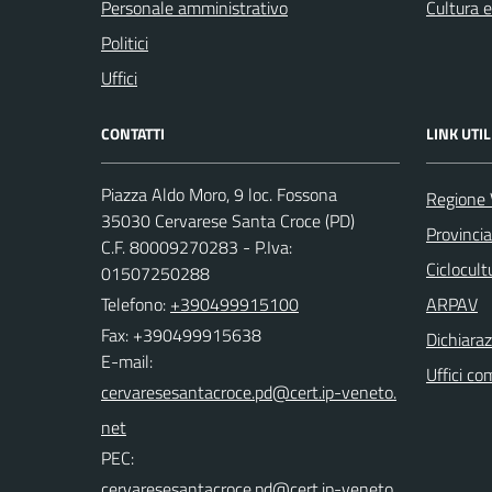
Personale amministrativo
Cultura 
Politici
Uffici
CONTATTI
LINK UTIL
Piazza Aldo Moro, 9 loc. Fossona
Regione 
35030 Cervarese Santa Croce (PD)
Provinci
C.F. 80009270283 - P.Iva:
Ciclocul
01507250288
Telefono:
+390499915100
ARPAV
Fax: +390499915638
Dichiaraz
E-mail:
Uffici co
PEC: