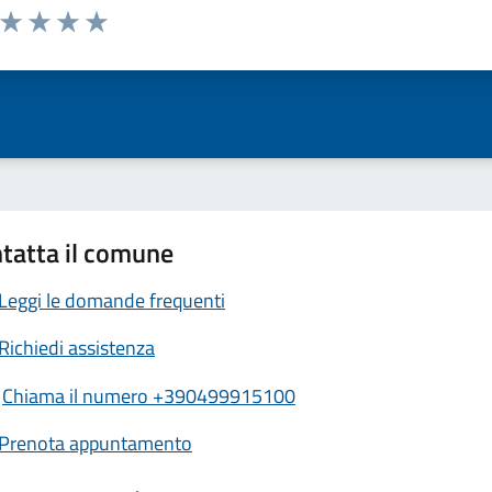
a da 1 a 5 stelle la pagina
ta 1 stelle su 5
Valuta 2 stelle su 5
Valuta 3 stelle su 5
Valuta 4 stelle su 5
Valuta 5 stelle su 5
tatta il comune
Leggi le domande frequenti
Richiedi assistenza
Chiama il numero +390499915100
Prenota appuntamento