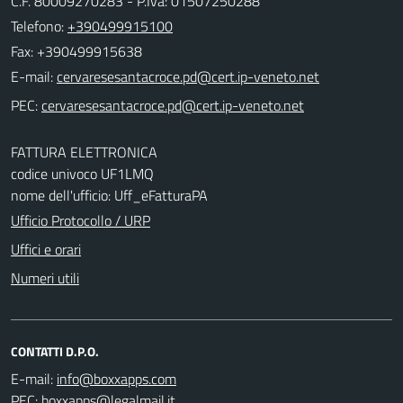
C.F. 80009270283 - P.Iva: 01507250288
Telefono:
+390499915100
Fax: +390499915638
E-mail:
PEC:
FATTURA ELETTRONICA
codice univoco UF1LMQ
nome dell'ufficio: Uff_eFatturaPA
Ufficio Protocollo / URP
Uffici e orari
Numeri utili
CONTATTI D.P.O.
E-mail:
PEC: