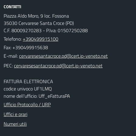
CONTATTI
Piazza Aldo Moro, 9 loc. Fossona
35030 Cervarese Santa Croce (PD)
C.F. 80009270283 - P.Iva: 01507250288
Telefono:
+390499915100
Fax: +390499915638
E-mail:
PEC:
FATTURA ELETTRONICA
codice univoco UF1LMQ
nome dell'ufficio: Uff_eFatturaPA
Ufficio Protocollo / URP
Uffici e orari
Numeri utili