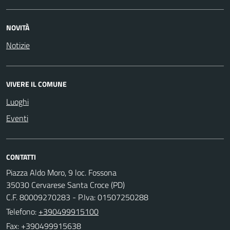
NOVITÀ
Notizie
VIVERE IL COMUNE
Luoghi
Eventi
CONTATTI
Piazza Aldo Moro, 9 loc. Fossona
35030 Cervarese Santa Croce (PD)
C.F. 80009270283 - P.Iva: 01507250288
Telefono:
+390499915100
Fax: +390499915638