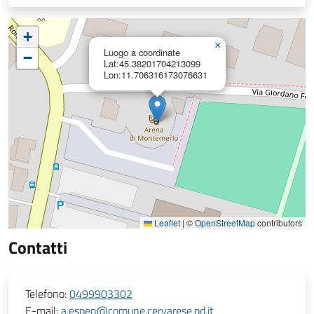
+
×
Luogo a coordinate
−
Lat:45.38201704213099
Lon:11.706316173076631
Leaflet
|
©
OpenStreetMap
contributors
Contatti
Telefono:
0499903302
E-mail:
a.espen@comune.cervarese.pd.it