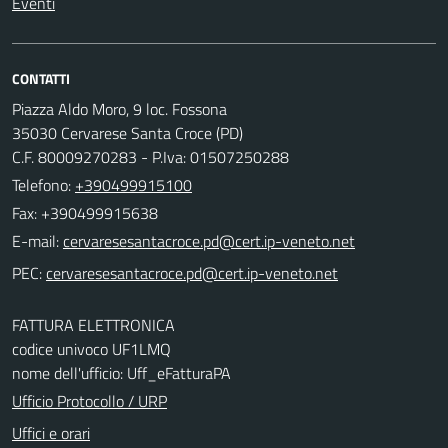
Eventi
CONTATTI
Piazza Aldo Moro, 9 loc. Fossona
35030 Cervarese Santa Croce (PD)
C.F. 80009270283 - P.Iva: 01507250288
Telefono:
+390499915100
Fax: +390499915638
E-mail:
PEC:
FATTURA ELETTRONICA
codice univoco UF1LMQ
nome dell'ufficio: Uff_eFatturaPA
Ufficio Protocollo / URP
Uffici e orari