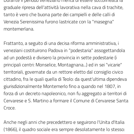
Durante il periodo veneziano merita di essere sottolineata la
graduale ripresa dell'attività lavorativa nella cava di trachite,
tanto è vero che buona parte dei campielli e delle calli di
Venezia Serenissima furono lastricate con la "masegna"
montemerlana.
Frattanto, a seguito di una decisa riforma amministrativa, i
veneziani costituirono Padova in "podestaria" assogettandola
ad un podestà e divisero la provincia in sette podestarie (i
principali centri: Monselice, Montagnana...) ed in sei "vicarie"
territoriali, governate da un rettore eletto dal consiglio civico
cittadino, fra le quali quella di Teolo: da quest'ultima dipendeva
giurisdizionalmente Montemerlo fino a quando nel 1807, in
forza di un decreto napoleonico, non fu aggregato ai territori di
Cervarese e S. Martino a formare il Comune di Cervarese Santa
Croce.
Anche negli anni che precedettero e seguirono l'Unita d'Italia
(1866), il quadro sociale era sempre desolatamente lo stesso: