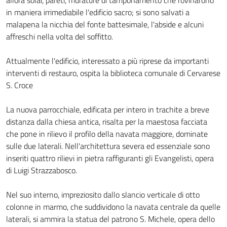
allora solai, pareti, murature di tamponamento che rovinarono
in maniera irrimediabile l'edificio sacro; si sono salvati a
malapena la nicchia del fonte battesimale, l'abside e alcuni
affreschi nella volta del soffitto.
Attualmente l'edificio, interessato a più riprese da importanti
interventi di restauro, ospita la biblioteca comunale di Cervarese
S. Croce
La nuova parrocchiale, edificata per intero in trachite a breve
distanza dalla chiesa antica, risalta per la maestosa facciata
che pone in rilievo il profilo della navata maggiore, dominate
sulle due laterali. Nell'architettura severa ed essenziale sono
inseriti quattro rilievi in pietra raffiguranti gli Evangelisti, opera
di Luigi Strazzabosco.
Nel suo interno, impreziosito dallo slancio verticale di otto
colonne in marmo, che suddividono la navata centrale da quelle
laterali, si ammira la statua del patrono S. Michele, opera dello