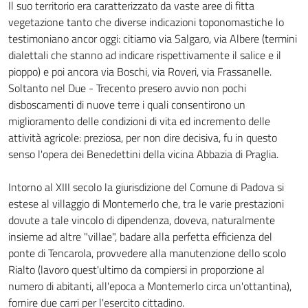
Il suo territorio era caratterizzato da vaste aree di fitta
vegetazione tanto che diverse indicazioni toponomastiche lo
testimoniano ancor oggi: citiamo via Salgaro, via Albere (termini
dialettali che stanno ad indicare rispettivamente il salice e il
pioppo) e poi ancora via Boschi, via Roveri, via Frassanelle.
Soltanto nel Due - Trecento presero avvio non pochi
disboscamenti di nuove terre i quali consentirono un
miglioramento delle condizioni di vita ed incremento delle
attività agricole: preziosa, per non dire decisiva, fu in questo
senso l'opera dei Benedettini della vicina Abbazia di Praglia.
Intorno al XIII secolo la giurisdizione del Comune di Padova si
estese al villaggio di Montemerlo che, tra le varie prestazioni
dovute a tale vincolo di dipendenza, doveva, naturalmente
insieme ad altre "villae", badare alla perfetta efficienza del
ponte di Tencarola, provvedere alla manutenzione dello scolo
Rialto (lavoro quest'ultimo da compiersi in proporzione al
numero di abitanti, all'epoca a Montemerlo circa un'ottantina),
fornire due carri per l'esercito cittadino.