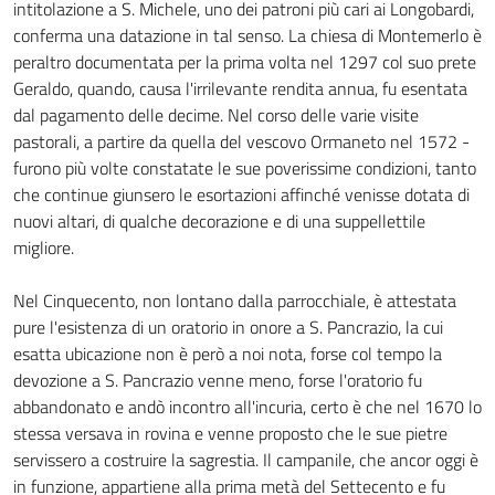
intitolazione a S. Michele, uno dei patroni più cari ai Longobardi,
conferma una datazione in tal senso. La chiesa di Montemerlo è
peraltro documentata per la prima volta nel 1297 col suo prete
Geraldo, quando, causa l'irrilevante rendita annua, fu esentata
dal pagamento delle decime. Nel corso delle varie visite
pastorali, a partire da quella del vescovo Ormaneto nel 1572 -
furono più volte constatate le sue poverissime condizioni, tanto
che continue giunsero le esortazioni affinché venisse dotata di
nuovi altari, di qualche decorazione e di una suppellettile
migliore.
Nel Cinquecento, non lontano dalla parrocchiale, è attestata
pure l'esistenza di un oratorio in onore a S. Pancrazio, la cui
esatta ubicazione non è però a noi nota, forse col tempo la
devozione a S. Pancrazio venne meno, forse l'oratorio fu
abbandonato e andò incontro all'incuria, certo è che nel 1670 lo
stessa versava in rovina e venne proposto che le sue pietre
servissero a costruire la sagrestia. Il campanile, che ancor oggi è
in funzione, appartiene alla prima metà del Settecento e fu