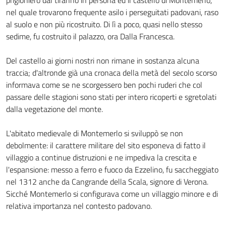
prigioniero dal tiranno in persona ed il castello di Montemerlo,
nel quale trovarono frequente asilo i perseguitati padovani, raso
al suolo e non più ricostruito. Di lì a poco, quasi nello stesso
sedime, fu costruito il palazzo, ora Dalla Francesca.
Del castello ai giorni nostri non rimane in sostanza alcuna
traccia; d'altronde già una cronaca della metà del secolo scorso
informava come se ne scorgessero ben pochi ruderi che col
passare delle stagioni sono stati per intero ricoperti e sgretolati
dalla vegetazione del monte.
L'abitato medievale di Montemerlo si sviluppò se non
debolmente: il carattere militare del sito esponeva di fatto il
villaggio a continue distruzioni e ne impediva la crescita e
l'espansione: messo a ferro e fuoco da Ezzelino, fu saccheggiato
nel 1312 anche da Cangrande della Scala, signore di Verona.
Sicché Montemerlo si configurava come un villaggio minore e di
relativa importanza nel contesto padovano.