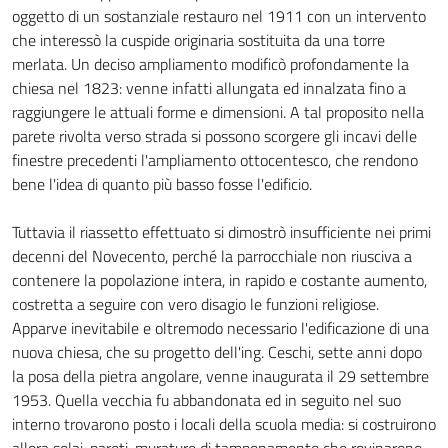
oggetto di un sostanziale restauro nel 1911 con un intervento
che interessò la cuspide originaria sostituita da una torre
merlata. Un deciso ampliamento modificò profondamente la
chiesa nel 1823: venne infatti allungata ed innalzata fino a
raggiungere le attuali forme e dimensioni. A tal proposito nella
parete rivolta verso strada si possono scorgere gli incavi delle
finestre precedenti l'ampliamento ottocentesco, che rendono
bene l'idea di quanto più basso fosse l'edificio.
Tuttavia il riassetto effettuato si dimostrò insufficiente nei primi
decenni del Novecento, perché la parrocchiale non riusciva a
contenere la popolazione intera, in rapido e costante aumento,
costretta a seguire con vero disagio le funzioni religiose.
Apparve inevitabile e oltremodo necessario l'edificazione di una
nuova chiesa, che su progetto dell'ing. Ceschi, sette anni dopo
la posa della pietra angolare, venne inaugurata il 29 settembre
1953. Quella vecchia fu abbandonata ed in seguito nel suo
interno trovarono posto i locali della scuola media: si costruirono