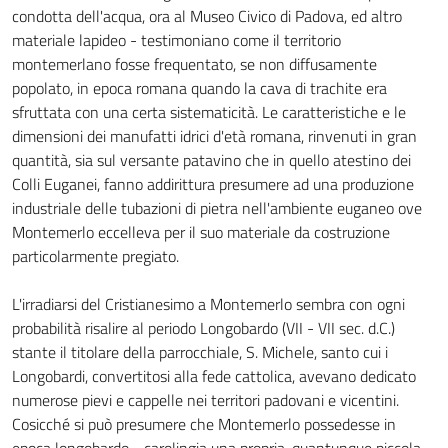
condotta dell'acqua, ora al Museo Civico di Padova, ed altro
materiale lapideo - testimoniano come il territorio
montemerlano fosse frequentato, se non diffusamente
popolato, in epoca romana quando la cava di trachite era
sfruttata con una certa sistematicità. Le caratteristiche e le
dimensioni dei manufatti idrici d'età romana, rinvenuti in gran
quantità, sia sul versante patavino che in quello atestino dei
Colli Euganei, fanno addirittura presumere ad una produzione
industriale delle tubazioni di pietra nell'ambiente euganeo ove
Montemerlo eccelleva per il suo materiale da costruzione
particolarmente pregiato.
L'irradiarsi del Cristianesimo a Montemerlo sembra con ogni
probabilità risalire al periodo Longobardo (VII - VII sec. d.C.)
stante il titolare della parrocchiale, S. Michele, santo cui i
Longobardi, convertitosi alla fede cattolica, avevano dedicato
numerose pievi e cappelle nei territori padovani e vicentini.
Cosicché si può presumere che Montemerlo possedesse in