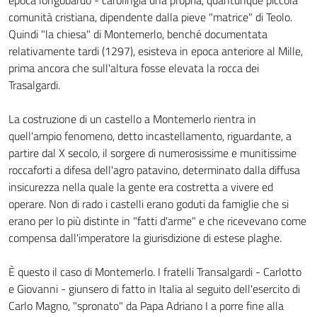
epoca longobardo - carolingia una propria, quantunque piccola
comunità cristiana, dipendente dalla pieve "matrice" di Teolo.
Quindi "la chiesa" di Montemerlo, benché documentata
relativamente tardi (1297), esisteva in epoca anteriore al Mille,
prima ancora che sull'altura fosse elevata la rocca dei
Trasalgardi.
La costruzione di un castello a Montemerlo rientra in
quell'ampio fenomeno, detto incastellamento, riguardante, a
partire dal X secolo, il sorgere di numerosissime e munitissime
roccaforti a difesa dell'agro patavino, determinato dalla diffusa
insicurezza nella quale la gente era costretta a vivere ed
operare. Non di rado i castelli erano goduti da famiglie che si
erano per lo più distinte in "fatti d'arme" e che ricevevano come
compensa dall'imperatore la giurisdizione di estese plaghe.
È questo il caso di Montemerlo. I fratelli Transalgardi - Carlotto
e Giovanni - giunsero di fatto in Italia al seguito dell'esercito di
Carlo Magno, "spronato" da Papa Adriano I a porre fine alla