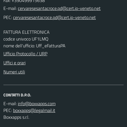
Fax: +390499915638
E-mail:
PEC:
FATTURA ELETTRONICA
codice univoco UF1LMQ
nome dell'ufficio: Uff_eFatturaPA
Ufficio Protocollo / URP
Uffici e orari
Numeri utili
CONTATTI D.P.O.
E-mail:
PEC:
Boxxapps s.r.l.