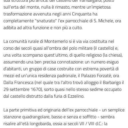
sua struttura più antica: del castello dei Transalgardi, posto
sull'erta del monte, nulla è rimasto, mentre un'impietosa
trasformazione avvenuta negli anni Cinquanta ha
completamente "snaturato" l'ex parrocchiale di S. Michele, ora
adibita ad altra funzione e non più a culto.
La comunità rurale di Montemerlo si è via via costituita nel
corso dei secoli quasi all'ombra del polo militare (il castello) e,
una volta scomparso quest'ultimo, di quello religioso (la chiesa),
assumendo una ben precisa connotazione: un numero esiguo
d'abitanti, un gruppo di case costruite con estrema povertà di
mezzi ed un'unica residenza padronale, il Palazzo Forzatè, ora
Dalla Francesca (nel quale tra l'altro trovò alloggio il Barbarigo il
29 settembre 1670), sorto quasi nello stesso sedime occupato
dal castello distrutto dalla furia di Ezzelino.
La parte primitiva ed originaria dell'ex parrocchiale - un semplice
stanzone quadrangolare, basso e senza e soffitto - sembra
risalire all'età longobarda, ossia ai secoli VII / VIII d.C.: la