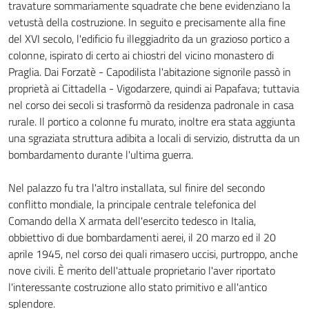
travature sommariamente squadrate che bene evidenziano la
vetustà della costruzione. In seguito e precisamente alla fine
del XVI secolo, l'edificio fu illeggiadrito da un grazioso portico a
colonne, ispirato di certo ai chiostri del vicino monastero di
Praglia. Dai Forzatè - Capodilista l'abitazione signorile passò in
proprietà ai Cittadella - Vigodarzere, quindi ai Papafava; tuttavia
nel corso dei secoli si trasformò da residenza padronale in casa
rurale. Il portico a colonne fu murato, inoltre era stata aggiunta
una sgraziata struttura adibita a locali di servizio, distrutta da un
bombardamento durante l'ultima guerra.
Nel palazzo fu tra l'altro installata, sul finire del secondo
conflitto mondiale, la principale centrale telefonica del
Comando della X armata dell'esercito tedesco in Italia,
obbiettivo di due bombardamenti aerei, il 20 marzo ed il 20
aprile 1945, nel corso dei quali rimasero uccisi, purtroppo, anche
nove civili. È merito dell'attuale proprietario l'aver riportato
l'interessante costruzione allo stato primitivo e all'antico
splendore.