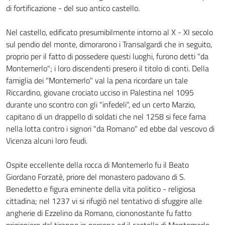
di fortificazione - del suo antico castello.
Nel castello, edificato presumibilmente intorno al X - XI secolo
sul pendio del monte, dimorarono i Transalgardi che in seguito,
proprio per il fatto di possedere questi luoghi, furono detti "da
Montemerlo"; i loro discendenti presero il titolo di conti. Della
famiglia dei "Montemerlo" val la pena ricordare un tale
Riccardino, giovane crociato ucciso in Palestina nel 1095
durante uno scontro con gli "infedeli", ed un certo Marzio,
capitano di un drappello di soldati che nel 1258 si fece fama
nella lotta contro i signori "da Romano" ed ebbe dal vescovo di
Vicenza alcuni loro feudi.
Ospite eccellente della rocca di Montemerlo fu il Beato
Giordano Forzatè, priore del monastero padovano di S.
Benedetto e figura eminente della vita politico - religiosa
cittadina; nel 1237 vi si rifugiò nel tentativo di sfuggire alle
angherie di Ezzelino da Romano, ciononostante fu fatto