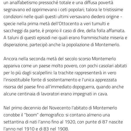
un analfabetismo pressoché totale e una diffusa povertà
segnavano ed opprimevano i ceti popolari; talora le tristissime
condizioni nelle quali questi ultimi versavano diedero origine -
specie nella prima metà dell'Ottocento a veri tumulti e
saccheggi da parte, è proprio il caso di dire, della folla affamata.
A taluni di questi episodi nei quali erano frammischiate miseria e
disperazione, partecipò anche la popolazione di Montemerlo.
Ancora nella seconda metà del secolo scorso Montemerlo
appariva come un paese molto povero, con pochi casolari abitati
per lo più dagli scalpellini: la trachite rappresenterà in vero
l'insostituibile fonte di sostentamento e l'unica apprezzata
risorsa del paese fino all'immediato dopoguerra, quando anche
alcune centinaia di lavoratori erano impegnati in cava.
Nel primo decennio del Novecento l'abitato di Montemerlo
conobbe il "boom" demografico: si contano almeno una
settantina di nati l'anno fino al 1920, con punte di 87 nascite
l'anno nel 1910 e di 83 nel 1908.