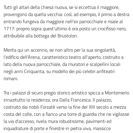
Tutti gli altari della chiesa nuova, se si eccettua il maggiore,
provengono da quella vecchia: così, ad esempio, il primo a destra
entrando fungeva da maggiore nell'ex parrocchiale e risale al
1717: proprio sopra quest'ultimo è ora posto un crocifisso nero,
attribuibile alla bottega del Brustolon.
Merita qui un accenno, se non altro per la sua singolarità,
l'edificio dell'Arena, caratteristico teatro all'aperto, costruito a
lato della nuova parrocchiale, da muratori e scalpellini locali
negli anni Cinquanta, su modello dei più celebri anfiteatri
romani.
Tra i palazzi di sicuro pregio storico artistico spicca a Montemerlo
innazitutto la residenza, ora Dalla Francesca. Il palazzo,
costruito dai nobili Forzatè verso la fine del XIII secolo a mezza
costa del colle, con a fianco una torre di guardia che ne vigilasse
la via d'accesso, rivela mura robustissime, pavimenti ed
inquadrature di porte e finestre in pietra viva, massicce