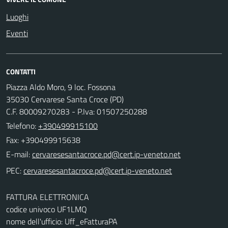
Luoghi
Eventi
CONTATTI
Piazza Aldo Moro, 9 loc. Fossona
35030 Cervarese Santa Croce (PD)
C.F. 80009270283 - P.Iva: 01507250288
Telefono:
+390499915100
Fax: +390499915638
E-mail:
PEC:
FATTURA ELETTRONICA
codice univoco UF1LMQ
nome dell'ufficio: Uff_eFatturaPA