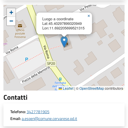
+
×
Luogo a coordinate
−
Lat:45.40297899320949
Lon:11.692205699521315
Leaflet
|
©
OpenStreetMap
contributors
Contatti
Telefono:
3427781905
Email:
a.espen@comune.cervarese.pd.it