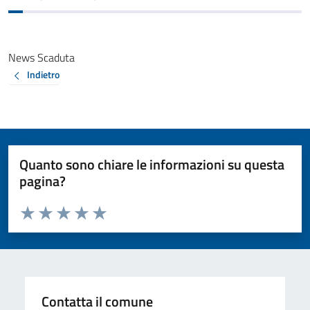
News Scaduta
Indietro
Quanto sono chiare le informazioni su questa
pagina?
Valuta da 1 a 5 stelle la pagina
Valuta 1 stelle su 5
Valuta 2 stelle su 5
Valuta 3 stelle su 5
Valuta 4 stelle su 5
Valuta 5 stelle su 5
Contatta il comune