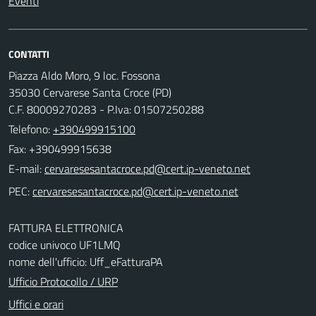
Eventi
CONTATTI
Piazza Aldo Moro, 9 loc. Fossona
35030 Cervarese Santa Croce (PD)
C.F. 80009270283 - P.Iva: 01507250288
Telefono:
+390499915100
Fax: +390499915638
E-mail:
PEC:
FATTURA ELETTRONICA
codice univoco UF1LMQ
nome dell'ufficio: Uff_eFatturaPA
Ufficio Protocollo / URP
Uffici e orari