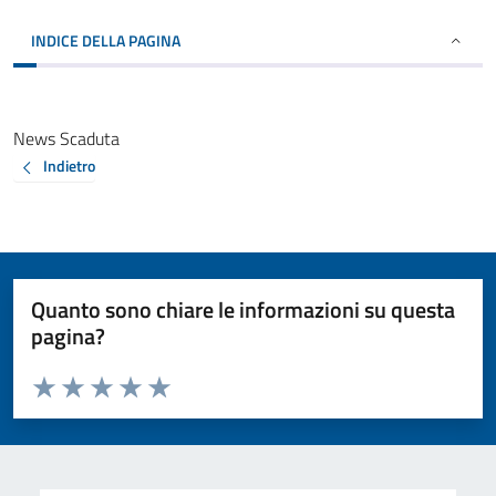
INDICE DELLA PAGINA
News Scaduta
Indietro
Quanto sono chiare le informazioni su questa
pagina?
Valuta da 1 a 5 stelle la pagina
Valuta 1 stelle su 5
Valuta 2 stelle su 5
Valuta 3 stelle su 5
Valuta 4 stelle su 5
Valuta 5 stelle su 5