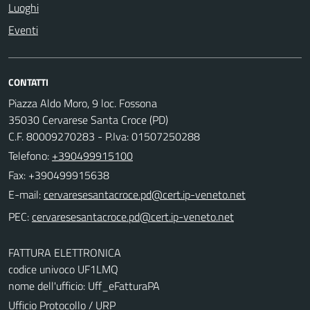
Luoghi
Eventi
CONTATTI
Piazza Aldo Moro, 9 loc. Fossona
35030 Cervarese Santa Croce (PD)
C.F. 80009270283 - P.Iva: 01507250288
Telefono:
+390499915100
Fax: +390499915638
E-mail:
PEC:
FATTURA ELETTRONICA
codice univoco UF1LMQ
nome dell'ufficio: Uff_eFatturaPA
Ufficio Protocollo / URP