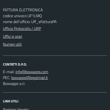
FATTURA ELETTRONICA
codice univoco UF1LMQ
nome dell'ufficio: Uff_eFatturaPA
Ufficio Protocollo / URP
Uffici e orari
Numeri utili
CONTATTI D.P.O.
E-mail:
PEC:
Boxxapps s.r.l.
LINK UTILI
Regione Veneto