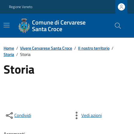
Regione Veneto
Comune di Cervarese
Santa Croce
Home
/
Vivere Cervarese Santa Croce
/
Il nostro territorio
/
Storia
/
Storia
Storia
Condividi
Vedi azioni